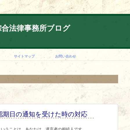
綜合法律事務所ブログ
コ
ン
サイトマップ
お問い合わせ
テ
ン
ツ
へ
ス
キ
ッ
プ
認期日の通知を受けた時の対応
ということは、あなたは、遺言者の相続人です。