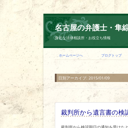
名古屋の弁護士・隼
身近な法律相談所・お役立ち情報
ホームページへ
ブログトップ
日別アーカイブ:
2015/01/09
裁判所から遺言書の検
裁判所から検認期日の通知を受けた