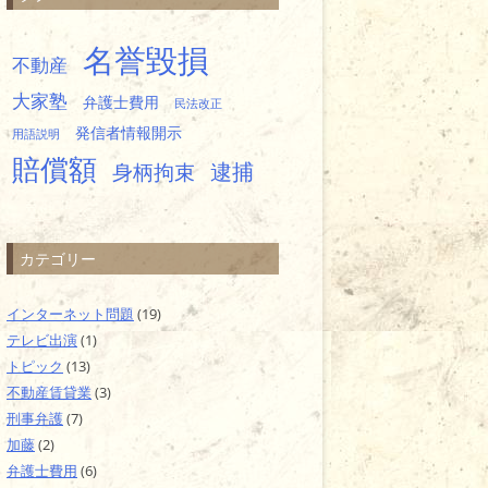
名誉毀損
不動産
大家塾
弁護士費用
民法改正
発信者情報開示
用語説明
賠償額
逮捕
身柄拘束
カテゴリー
インターネット問題
(19)
テレビ出演
(1)
トピック
(13)
不動産賃貸業
(3)
刑事弁護
(7)
加藤
(2)
弁護士費用
(6)