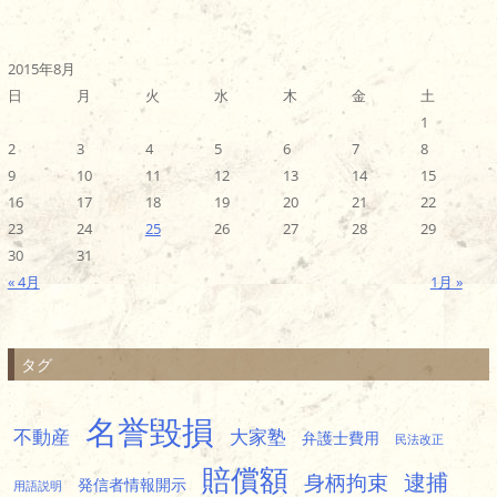
2015年8月
日
月
火
水
木
金
土
1
2
3
4
5
6
7
8
9
10
11
12
13
14
15
16
17
18
19
20
21
22
23
24
25
26
27
28
29
30
31
« 4月
1月 »
タグ
名誉毀損
不動産
大家塾
弁護士費用
民法改正
賠償額
逮捕
身柄拘束
発信者情報開示
用語説明