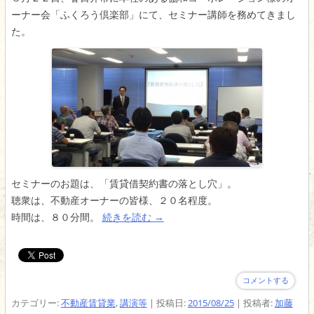
ーナー会「ふくろう倶楽部」にて、セミナー講師を務めてきまし
た。
セミナーのお題は、「賃貸借契約書の落とし穴」。
聴衆は、不動産オーナーの皆様、２０名程度。
時間は、８０分間。
続きを読む
→
コメントする
カテゴリー:
不動産賃貸業
,
講演等
| 投稿日:
2015/08/25
|
投稿者:
加藤