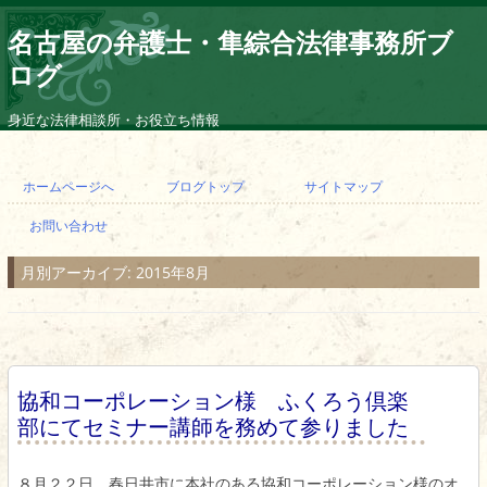
名古屋の弁護士・隼綜合法律事務所ブ
ログ
身近な法律相談所・お役立ち情報
コ
ン
ホームページへ
ブログトップ
サイトマップ
テ
ン
お問い合わせ
ツ
へ
ス
月別アーカイブ:
2015年8月
キ
ッ
プ
協和コーポレーション様 ふくろう倶楽
部にてセミナー講師を務めて参りました
８月２２日、春日井市に本社のある協和コーポレーション様のオ