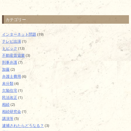
カテゴリー
インターネット問題
(19)
テレビ出演
(1)
トピック
(13)
不動産賃貸業
(3)
刑事弁護
(7)
加藤
(2)
弁護士費用
(6)
未分類
(4)
欠陥住宅
(1)
民法改正
(1)
相続
(2)
相続研究会
(1)
講演等
(5)
逮捕されたらどうなる？
(3)