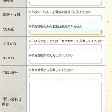
組織名
※上項で「法人」を選択の場合ご記入ください
部署・役職
※半角英数のみの名前は使用できません
*
お名前
※「ひらがな」または「カタカナ」で入力してください
ふりがな
※半角英数字で入力してください
*
E-Mail
※市外局番から入力してください
*
電話番号
*
問い合わせ
内容