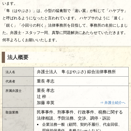
います。
「隼（はやぶさ）」は、小型の猛禽類で「速い翼」が転じて「ハヤブサ」
と呼ばれるようになったと言われています。 ハヤブサのように「速く」
「鋭く」「小回りの利く」法律事務所を目指して、事務所の名前にしまし
た。弁護士・スタッフ一同、真摯に問題解決にあたらせていただきます。
何卒よろしくお願いいたします。
法人概要
弁護士法人 隼 (はやぶさ) 綜合法律事務所
法人名
重長 孝志
代表者
重長 孝志
所属弁護士
辻 梓
加藤 幸英
⇒ 弁護士紹介へ
民事事件、刑事事件、行政事件、税務に関する
取扱業務
法律相談、予防法務、交渉、調停・訴訟
企業法務一般（顧問、契約不履行、代金回収、
瑕疵担保責任、各種クレームなど）