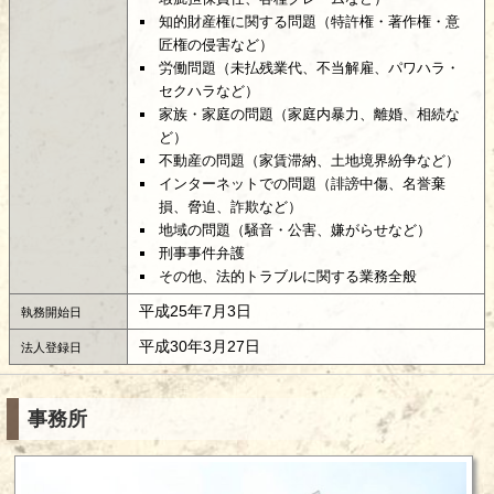
知的財産権に関する問題（特許権・著作権・意
匠権の侵害など）
労働問題（未払残業代、不当解雇、パワハラ・
セクハラなど）
家族・家庭の問題（家庭内暴力、離婚、相続な
ど）
不動産の問題（家賃滞納、土地境界紛争など）
インターネットでの問題（誹謗中傷、名誉棄
損、脅迫、詐欺など）
地域の問題（騒音・公害、嫌がらせなど）
刑事事件弁護
その他、法的トラブルに関する業務全般
平成25年7月3日
執務開始日
平成30年3月27日
法人登録日
事務所