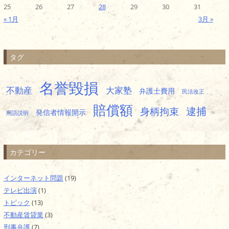
25
26
27
28
29
30
31
« 1月
3月 »
タグ
名誉毀損
不動産
大家塾
弁護士費用
民法改正
賠償額
逮捕
身柄拘束
発信者情報開示
用語説明
カテゴリー
インターネット問題
(19)
テレビ出演
(1)
トピック
(13)
不動産賃貸業
(3)
刑事弁護
(7)