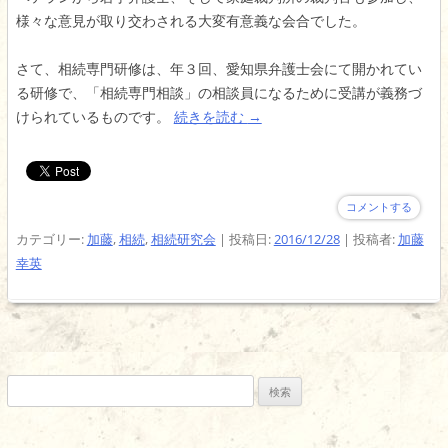
様々な意見が取り交わされる大変有意義な会合でした。
さて、相続専門研修は、年３回、愛知県弁護士会にて開かれてい
る研修で、「相続専門相談」の相談員になるために受講が義務づ
けられているものです。
続きを読む
→
コメントする
カテゴリー:
加藤
,
相続
,
相続研究会
| 投稿日:
2016/12/28
|
投稿者:
加藤
幸英
検
索: