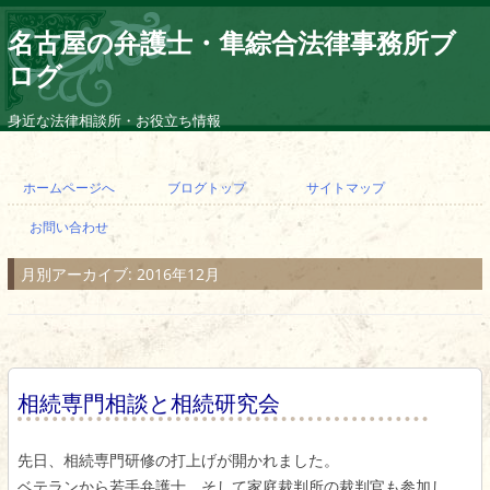
名古屋の弁護士・隼綜合法律事務所ブ
ログ
身近な法律相談所・お役立ち情報
コ
ン
ホームページへ
ブログトップ
サイトマップ
テ
ン
お問い合わせ
ツ
へ
ス
月別アーカイブ:
2016年12月
キ
ッ
プ
相続専門相談と相続研究会
先日、相続専門研修の打上げが開かれました。
ベテランから若手弁護士、そして家庭裁判所の裁判官も参加し、