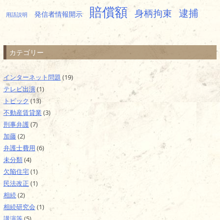
賠償額
逮捕
身柄拘束
発信者情報開示
用語説明
カテゴリー
インターネット問題
(19)
テレビ出演
(1)
トピック
(13)
不動産賃貸業
(3)
刑事弁護
(7)
加藤
(2)
弁護士費用
(6)
未分類
(4)
欠陥住宅
(1)
民法改正
(1)
相続
(2)
相続研究会
(1)
講演等
(5)