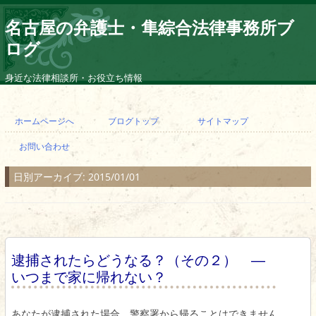
名古屋の弁護士・隼綜合法律事務所ブ
ログ
身近な法律相談所・お役立ち情報
コ
ン
ホームページへ
ブログトップ
サイトマップ
テ
ン
お問い合わせ
ツ
へ
ス
日別アーカイブ:
2015/01/01
キ
ッ
プ
逮捕されたらどうなる？（その２） ―
いつまで家に帰れない？
あなたが逮捕された場合、警察署から帰ることはできません。