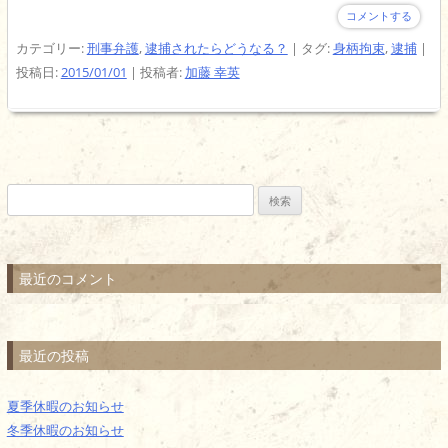
コメントする
カテゴリー:
刑事弁護
,
逮捕されたらどうなる？
| タグ:
身柄拘束
,
逮捕
|
投稿日:
2015/01/01
|
投稿者:
加藤 幸英
検
索:
最近のコメント
最近の投稿
夏季休暇のお知らせ
冬季休暇のお知らせ