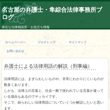
名古屋の弁護士・隼綜合法律事務所ブ
ログ
身近な法律相談所・お役立ち情報
コ
ン
ホームページへ
ブログトップ
サイトマップ
テ
ン
お問い合わせ
ツ
へ
ス
キ
弁護士による法律用語の解説（刑事編）
ッ
プ
法律用語には、まぎらわしいものや、非常にわかりにくいものが
数多くあります。
しかも、法律上の言葉と、社会一般で使われている言葉が違って
いる場合もあるのでヤッカイです。
そこで、紛らわしい法律用語についていくつか解説したいと思い
ます。