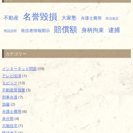
名誉毀損
不動産
大家塾
弁護士費用
民法改正
賠償額
逮捕
身柄拘束
発信者情報開示
用語説明
カテゴリー
インターネット問題
(19)
テレビ出演
(1)
トピック
(13)
不動産賃貸業
(3)
刑事弁護
(7)
加藤
(2)
弁護士費用
(6)
未分類
(4)
欠陥住宅
(1)
民法改正
(1)