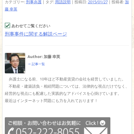
カテゴリー:
刑事弁護
| タグ:
用語説明
| 投稿日:
2015/01/27
|
投稿者:
加
藤 幸英
あわせてご覧ください
刑事事件に関する解説ページ
Author: 加藤 幸英
⇒ 記事一覧
弁護士になる前、10年ほど不動産賃貸の会社を経営していました。
不動産・建築請負・相続問題については、法律的な視点だけでなく、
経営的な視点にも配慮した実践的なアドバイスを心掛けています。
最近はインターネット問題にも力を入れております！