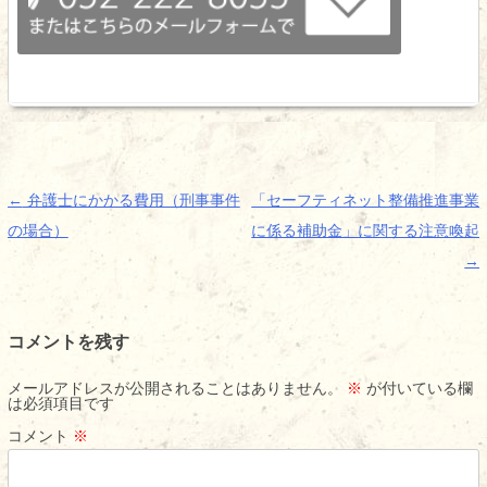
投
←
弁護士にかかる費用（刑事事件
「セーフティネット整備推進事業
稿
の場合）
に係る補助金」に関する注意喚起
ナ
→
ビ
ゲ
コメントを残す
ー
シ
メールアドレスが公開されることはありません。
※
が付いている欄
は必須項目です
ョ
コメント
※
ン