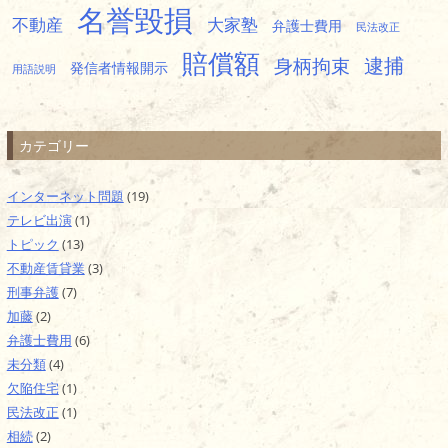
名誉毀損
不動産
大家塾
弁護士費用
民法改正
賠償額
逮捕
身柄拘束
発信者情報開示
用語説明
カテゴリー
インターネット問題
(19)
テレビ出演
(1)
トピック
(13)
不動産賃貸業
(3)
刑事弁護
(7)
加藤
(2)
弁護士費用
(6)
未分類
(4)
欠陥住宅
(1)
民法改正
(1)
相続
(2)