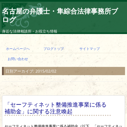
名古屋の弁護士・隼綜合法律事務所ブ
ログ
身近な法律相談所・お役立ち情報
コ
ン
ホームページへ
ブログトップ
サイトマップ
テ
ン
お問い合わせ
ツ
へ
ス
日別アーカイブ:
2015/02/02
キ
ッ
プ
「セーフティネット整備推進事業に係る
補助金」に関する注意喚起
セーフティネット整備推進事業に係る補助金（以下、「セーフティネッ