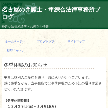
名古屋の弁護士・隼綜合法律事務所ブ
ログ
身近な法律相談所・お役立ち情報
コ
ン
ホームページへ
ブログトップ
サイトマップ
テ
ン
お問い合わせ
ツ
へ
ス
キ
冬季休暇のお知らせ
ッ
プ
平素は格別のご愛顧を賜り、誠にありがとうございます。
誠に勝手ながら、当事務所では冬季休暇のため下記の通り休業さ
せていただきます。
【冬季休暇期間】
１２月２９日(金)～１月８日(月)