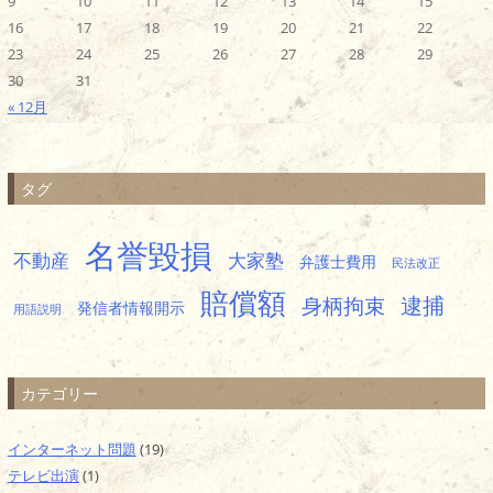
9
10
11
12
13
14
15
16
17
18
19
20
21
22
23
24
25
26
27
28
29
30
31
« 12月
タグ
名誉毀損
不動産
大家塾
弁護士費用
民法改正
賠償額
逮捕
身柄拘束
発信者情報開示
用語説明
カテゴリー
インターネット問題
(19)
テレビ出演
(1)