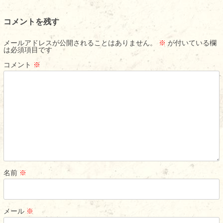
ビ
コメントを残す
ゲ
ー
メールアドレスが公開されることはありません。
※
が付いている欄
は必須項目です
シ
コメント
※
ョ
ン
名前
※
メール
※