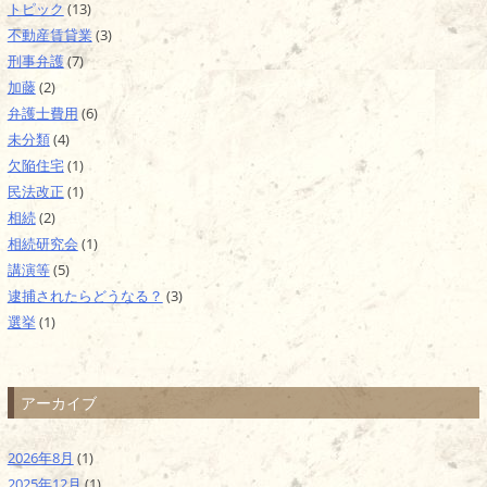
トピック
(13)
不動産賃貸業
(3)
刑事弁護
(7)
加藤
(2)
弁護士費用
(6)
未分類
(4)
欠陥住宅
(1)
民法改正
(1)
相続
(2)
相続研究会
(1)
講演等
(5)
逮捕されたらどうなる？
(3)
選挙
(1)
アーカイブ
2026年8月
(1)
2025年12月
(1)