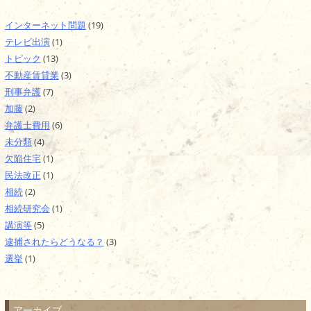
インターネット問題
(19)
テレビ出演
(1)
トピック
(13)
不動産賃貸業
(3)
刑事弁護
(7)
加藤
(2)
弁護士費用
(6)
未分類
(4)
欠陥住宅
(1)
民法改正
(1)
相続
(2)
相続研究会
(1)
講演等
(5)
逮捕されたらどうなる？
(3)
選挙
(1)
アーカイブ