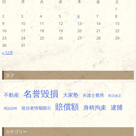
日
月
火
水
木
金
土
1
2
3
4
5
6
7
8
9
10
11
12
13
14
15
16
17
18
19
20
21
22
23
24
25
26
27
28
29
30
31
« 12月
タグ
名誉毀損
不動産
大家塾
弁護士費用
民法改正
賠償額
逮捕
身柄拘束
発信者情報開示
用語説明
カテゴリー