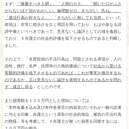
まず、
「唾棄すべき人間」、「人間のカス」、「開いた口がふさ
がらないほど頭がおかしい。倫理観ゼロ。きちがい。氏ね。」、
「違法行為が好きな人」、「きちがいと称しても当然」
といった
表現は、非常に穏当さを欠く用語を用いており、もはや単なる誹
謗中傷というべきであって、意見ないし論評としての域を逸脱し
ており、Ｘ弁護士の社会的評価を低下させるものであると判断し
ました。
その上で、「名誉毀損の不法行為は，問題とされる表現が，人の
品性，徳行，名声，信用等の人格的価値について
社会から受ける
客観的評価を低下させるものであれば，これが事実を摘示するも
のであるか，又は意見ないし論評を表明するものであるかを問わ
ず，成立し得る
」としたのです。
また損害額を１００万円とした理由については、
「本件各書き込み及び本件各発言の内容並びにそれが一般の読者
に与える印象，弁護士という原告の社会的地位，被告の不法行為
の態様」等を考慮して、Ｘ弁護士が被った損害を回復するには、
１００万円が相当」