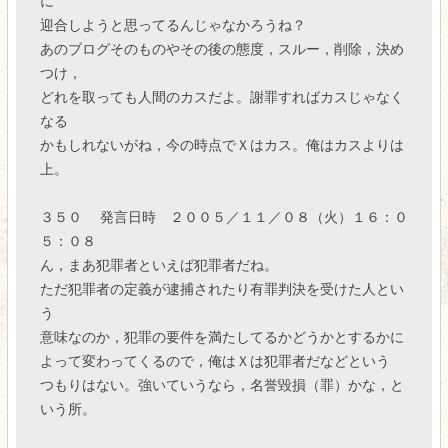
に
迎合しようと思ってるんじゃなかろうね？
あのブログそのものやその後の態度，スルー，削除，決め
つけ，
どれを取っても人間のカスだよ。謝罪すればカスじゃなく
なる
かもしれないがね，今の時点でＸはカス。俺はカスよりは
上。
３５０ 発言日時 ２００５／１１／０８（火）１６：０
５：０８
ん，まあ犯罪者といえば犯罪者だね。
ただ犯罪者の定義が逮捕されたり有罪判決を受けた人とい
う
意味なのか，犯罪の要件を満たしてるかどうかとするかに
よって変わってくるので，俺はＸは犯罪者だなどという
つもりはない。強いていうなら，名誉毀損（罪）かな，と
いう所。