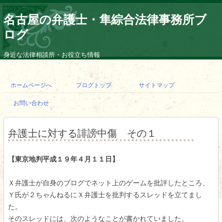
名古屋の弁護士・隼綜合法律事務所ブ
ログ
身近な法律相談所・お役立ち情報
コ
ン
ホームページへ
ブログトップ
サイトマップ
テ
ン
お問い合わせ
ツ
へ
ス
キ
弁護士に対する誹謗中傷 その１
ッ
プ
【東京地判平成１９年４月１１日】
Ｘ弁護士が自身のブログでネット上のゲームを批評したところ、
Ｙ氏が２ちゃんねるにＸ弁護士を批判するスレッドを立てまし
た。
そのスレッドには、次のようなことが書かれていました。