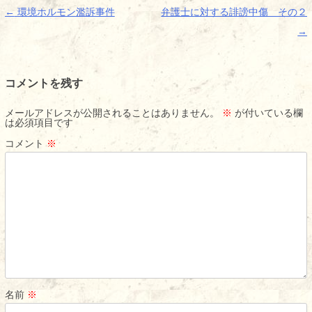
投
←
環境ホルモン濫訴事件
弁護士に対する誹謗中傷 その２
稿
→
ナ
ビ
コメントを残す
ゲ
ー
メールアドレスが公開されることはありません。
※
が付いている欄
は必須項目です
シ
コメント
※
ョ
ン
名前
※