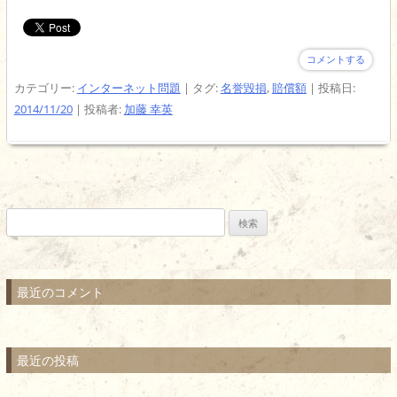
コメントする
カテゴリー:
インターネット問題
| タグ:
名誉毀損
,
賠償額
| 投稿日:
2014/11/20
|
投稿者:
加藤 幸英
検
索:
最近のコメント
最近の投稿