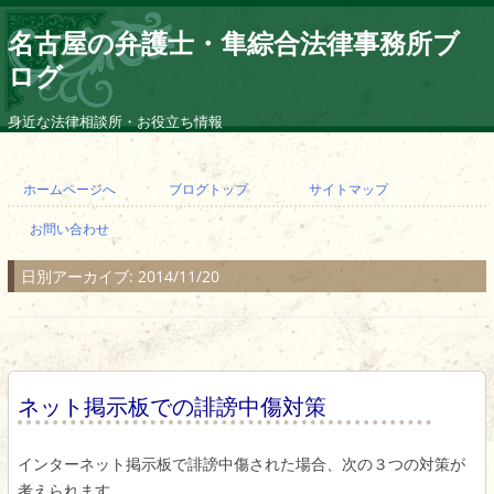
名古屋の弁護士・隼綜合法律事務所ブ
ログ
身近な法律相談所・お役立ち情報
コ
ン
ホームページへ
ブログトップ
サイトマップ
テ
ン
お問い合わせ
ツ
へ
ス
日別アーカイブ:
2014/11/20
キ
ッ
プ
ネット掲示板での誹謗中傷対策
インターネット掲示板で誹謗中傷された場合、次の３つの対策が
考えられます。