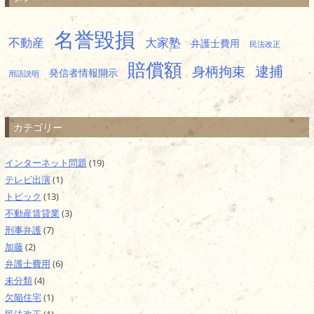
名誉毀損
不動産
大家塾
弁護士費用
民法改正
賠償額
逮捕
身柄拘束
発信者情報開示
用語説明
カテゴリー
インターネット問題
(19)
テレビ出演
(1)
トピック
(13)
不動産賃貸業
(3)
刑事弁護
(7)
加藤
(2)
弁護士費用
(6)
未分類
(4)
欠陥住宅
(1)