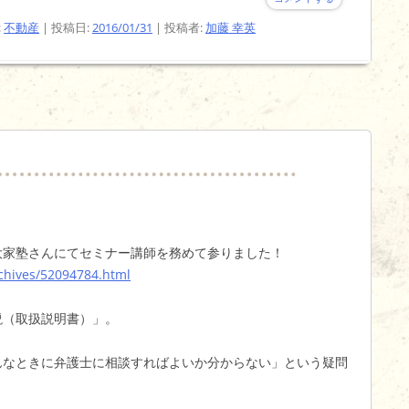
:
不動産
| 投稿日:
2016/01/31
|
投稿者:
加藤 幸英
古屋大家塾さんにてセミナー講師を務めて参りました！
archives/52094784.html
説（取扱説明書）」。
んなときに弁護士に相談すればよいか分からない」という疑問