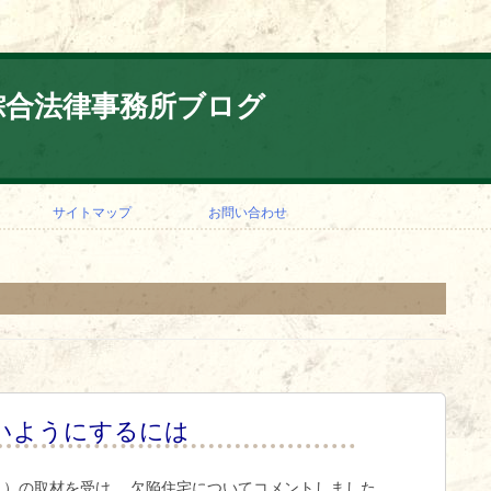
綜合法律事務所ブログ
コ
ン
サイトマップ
お問い合わせ
テ
ン
ツ
へ
ス
キ
ッ
プ
いようにするには
）の取材を受け、 欠陥住宅についてコメントしました。