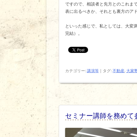
ですので、相談者と先方とのこれま
表に出るべきか、それとも裏方のア
といった感じで、私としては、大変
完結）。
カテゴリー:
講演等
| タグ:
不動産
,
大家
セミナー講師を務めて