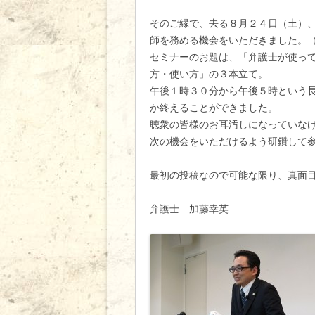
そのご縁で、去る８月２４日（土）
師を務める機会をいただきました
セミナーのお題は、「弁護士が使っ
方・使い方」の３本立て。
午後１時３０分から午後５時という
か終えることができました。
聴衆の皆様のお耳汚しになっていな
次の機会をいただけるよう研鑽して
最初の投稿なので可能な限り、真面
弁護士 加藤幸英