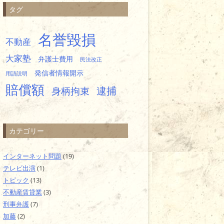
タグ
名誉毀損
不動産
大家塾
弁護士費用
民法改正
発信者情報開示
用語説明
賠償額
逮捕
身柄拘束
カテゴリー
インターネット問題
(19)
テレビ出演
(1)
トピック
(13)
不動産賃貸業
(3)
刑事弁護
(7)
加藤
(2)