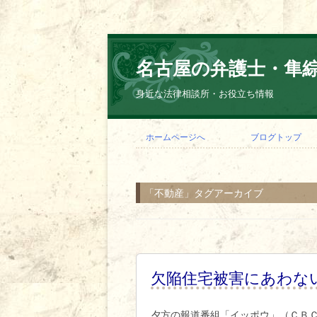
名古屋の弁護士・隼
身近な法律相談所・お役立ち情報
ホームページへ
ブログトップ
「
不動産
」タグアーカイブ
欠陥住宅被害にあわな
夕方の報道番組「イッポウ」（ＣＢＣ