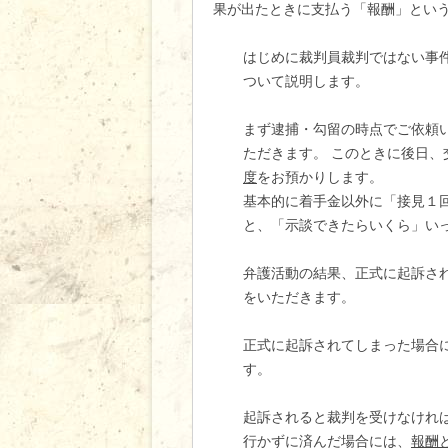
果が出たときに支払う「報酬」とい
はじめに裁判員裁判ではない事
ついて説明します。
まず逮捕・勾留の時点でご依頼
ただきます。 このときに後日
度
をお預かりします。
基本的に着手金以外に「接見１
と、「示談できたらいくら」い
弁護活動の結果、正式に起訴さ
をいただきます。
正式に起訴されてしまった場合
す。
起訴されると裁判を受けなけれ
行かずに済んだ場合には、
報酬