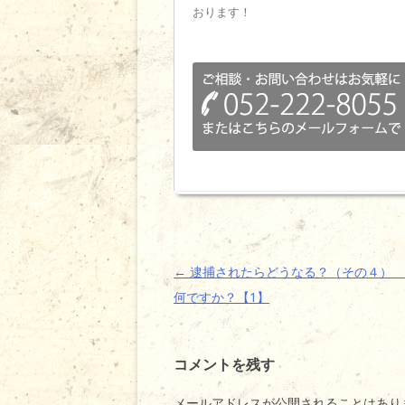
おります！
投
←
逮捕されたらどうなる？（その４） 
稿
何ですか？【1】
ナ
ビ
コメントを残す
ゲ
ー
メールアドレスが公開されることはあり