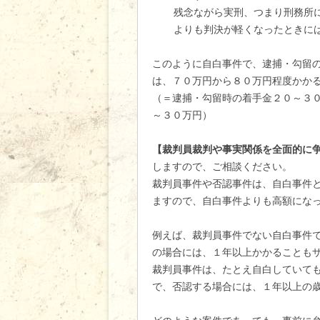
残念ながら実刑、つまり刑務所
よりも判決が軽くなったときに
このように自白事件で、逮捕・勾留
は、７０万円から８０万円程度かか
（＝逮捕・勾留時の着手金２０～３
～３０万円）
【裁判員裁判や事実関係を全面的に
しますので、ご相談ください。
裁判員事件や否認事件は、自白事件
ますので、自白事件よりも高額にな
例えば、裁判員事件でない自白事件
の場合には、１年以上かかることも
裁判員事件は、たとえ自白していても
で、否認する場合には、１年以上の