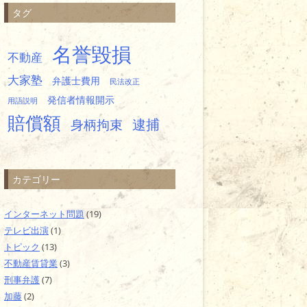
タグ
名誉毀損
不動産
大家塾
弁護士費用
民法改正
発信者情報開示
用語説明
賠償額
逮捕
身柄拘束
カテゴリー
インターネット問題
(19)
テレビ出演
(1)
トピック
(13)
不動産賃貸業
(3)
刑事弁護
(7)
加藤
(2)