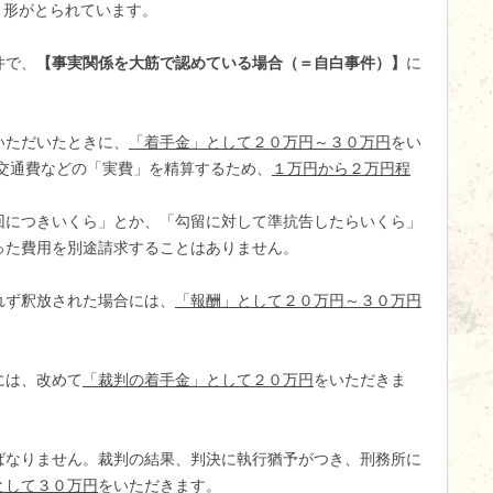
う形がとられています。
件で、
【事実関係を大筋で認めている場合（＝自白事件）】
に
いただいたときに、
「着手金」として２０万円～３０万円
をい
、交通費などの「実費」を精算するため、
１万円から２万円程
回につきいくら」とか、「勾留に対して準抗告したらいくら」
った費用を別途請求することはありません。
れず釈放された場合には、
「報酬」として２０万円～３０万円
には、改めて
「裁判の着手金」として２０万円
をいただきま
ばなりません。裁判の結果、判決に執行猶予がつき、刑務所に
として３０万円
をいただきます。