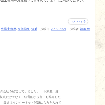
弁護士費用をお見積りしますので、まずはご相談ください。
コメントする
:
弁護士費用
,
身柄拘束
,
逮捕
| 投稿日:
2015/01/21
|
投稿者:
加藤 幸
貸の会社を経営していました。 不動産・建
視点だけでなく、経営的な視点にも配慮した
。 最近はインターネット問題にも力を入れて