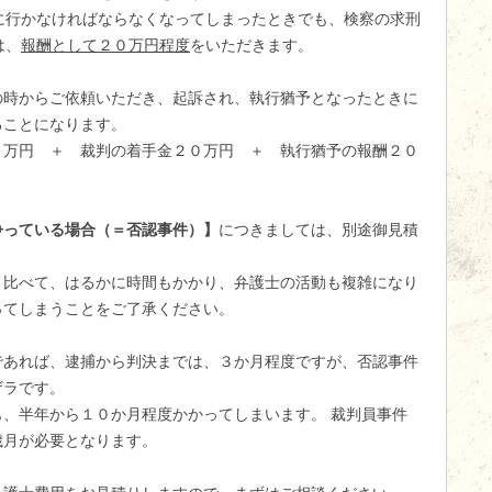
に行かなければならなくなってしまったときでも、検察の求刑
は、
報酬として２０万円程度
をいただきます。
の時からご依頼いただき、起訴され、執行猶予となったときに
ることになります。
０万円 ＋ 裁判の着手金２０万円 ＋ 執行猶予の報酬２０
争っている場合（＝否認事件）】
につきましては、別途御見積
と比べて、はるかに時間もかかり、弁護士の活動も複雑になり
ってしまうことをご了承ください。
であれば、逮捕から判決までは、３か月程度ですが、否認事件
ザラです。
、半年から１０か月程度かかってしまいます。 裁判員事件
歳月が必要となります。