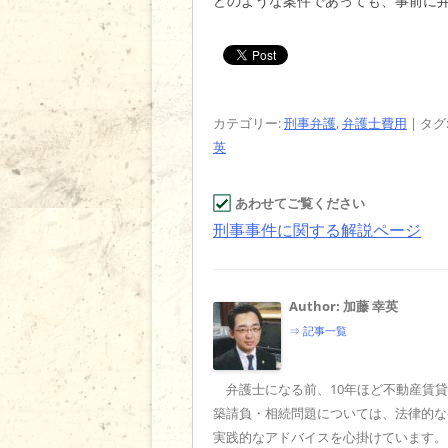
どのような案件であっても、事前に
カテゴリー:
刑事弁護
,
弁護士費用
| タグ
英
あわせてご覧ください
刑事事件に関する解説ページ
Author: 加藤 幸英
⇒ 記事一覧
弁護士になる前、10年ほど不動産賃
築請負・相続問題については、法律的な
実践的なアドバイスを心掛けています