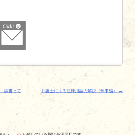
－調書って
弁護士による法律用語の解説（刑事編）
→
ません。
※
が付いている欄は必須項目です