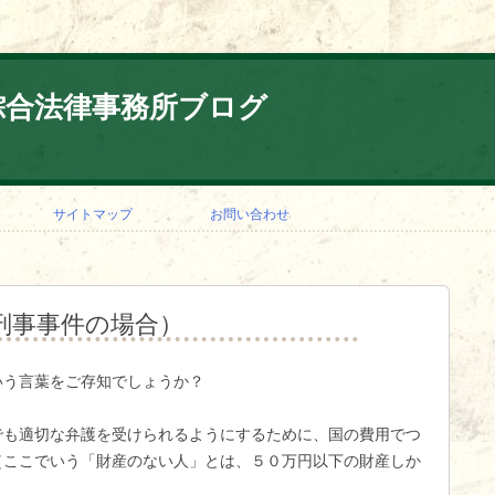
綜合法律事務所ブログ
コ
ン
サイトマップ
お問い合わせ
テ
ン
ツ
へ
ス
キ
刑事事件の場合）
ッ
プ
いう言葉をご存知でしょうか？
でも適切な弁護を受けられるようにするために、国の費用でつ
（ここでいう「財産のない人」とは、５０万円以下の財産しか